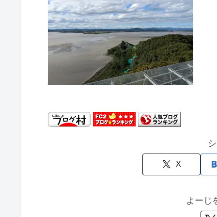
シ
X
よーじ