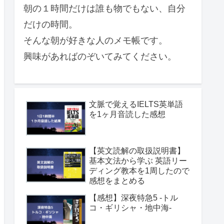
朝の１時間だけは誰も物でもない、自分
だけの時間。
そんな朝が好きな人のメモ帳です。
興味があればのぞいてみてください。
文脈で覚えるIELTS英単語
を1ヶ月音読した感想
【英文読解の取扱説明書】
基本文法から学ぶ 英語リー
ディング教本を1周したので
感想をまとめる
【感想】深夜特急5 -トル
コ・ギリシャ・地中海-