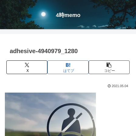
4時memo
adhesive-4940979_1280
X
はてブ
コピー
2021.05.04