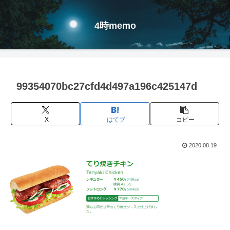
4時memo
99354070bc27cfd4d497a196c425147d
X
はてブ
コピー
2020.08.19