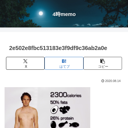
4時memo
2e502e8fbc513183e3f9df9c36ab2a0e
X
はてブ
コピー
2020.08.14