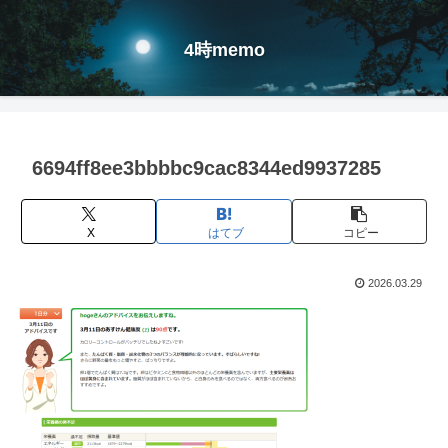
4時memo
6694ff8ee3bbbbc9cac8344ed9937285
X
はてブ
コピー
2026.03.29