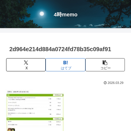
4時memo
2d964e214d884a0724fd78b35c09af91
X
はてブ
コピー
2026.03.29