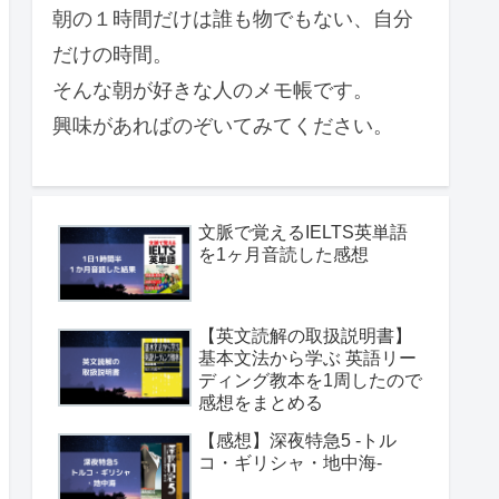
朝の１時間だけは誰も物でもない、自分
だけの時間。
そんな朝が好きな人のメモ帳です。
興味があればのぞいてみてください。
文脈で覚えるIELTS英単語
を1ヶ月音読した感想
【英文読解の取扱説明書】
基本文法から学ぶ 英語リー
ディング教本を1周したので
感想をまとめる
【感想】深夜特急5 -トル
コ・ギリシャ・地中海-