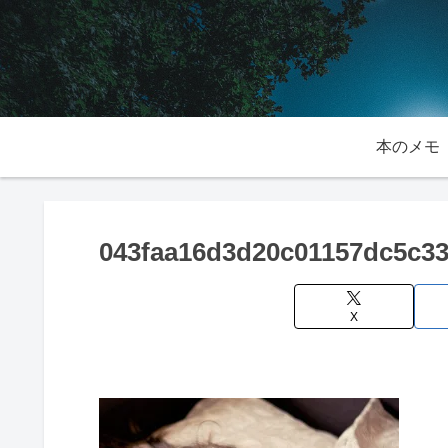
本のメモ
043faa16d3d20c01157dc5c3
X