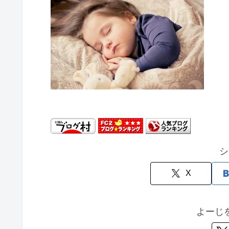
シ
X
よーじ