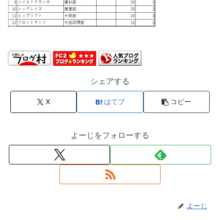
シェアする
X
はてブ
コピー
よーじをフォローする
よーじ