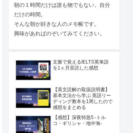
朝の１時間だけは誰も物でもない、自分
だけの時間。
そんな朝が好きな人のメモ帳です。
興味があればのぞいてみてください。
文脈で覚えるIELTS英単語
を1ヶ月音読した感想
【英文読解の取扱説明書】
基本文法から学ぶ 英語リー
ディング教本を1周したので
感想をまとめる
【感想】深夜特急5 -トル
コ・ギリシャ・地中海-