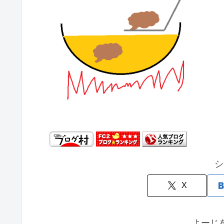
シ
X
よーじ