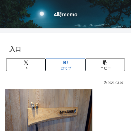
4時memo
入口
X
はてブ
コピー
2021.03.07